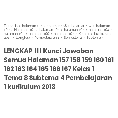
Beranda
›
halaman 157
›
halaman 158
›
halaman 159
›
halaman
160
›
Halaman 161
›
halaman 162
›
halaman 163
›
halaman 164
›
halaman 165
›
halaman 166
›
halaman 167
›
Kelas 1
›
Kurikulum
2013
›
Lengkap
›
Pembelajaran 1
›
Semester 2
›
Subtema 4
LENGKAP !!! Kunci Jawaban
Semua Halaman 157 158 159 160 161
162 163 164 165 166 167 Kelas 1
Tema 8 Subtema 4 Pembelajaran
1 kurikulum 2013