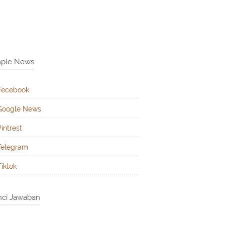
mple News
Fecebook
Google News
Pintrest
Telegram
Tiktok
ci Jawaban