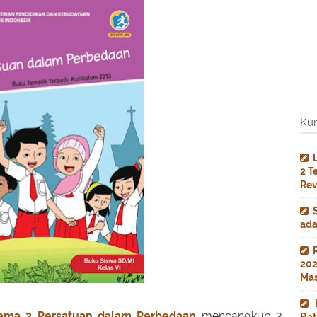
Kun
2 T
Rev
ada
202
Mas
Tema 2 Persatuan dalam Perbedaan
mencangkup 3