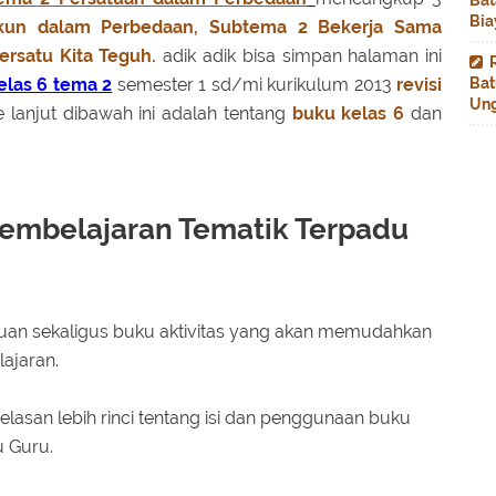
Bat
Bia
un dalam Perbedaan,
Subtema 2 Bekerja Sama
rsatu Kita Teguh.
adik adik bisa simpan halaman ini
elas 6 tema 2
semester 1 sd/mi kurikulum 2013
revisi
Bat
Ung
e lanjut dibawah ini adalah tentang
buku kelas 6
dan
embelajaran Tematik Terpadu
uan sekaligus buku aktivitas yang akan memudahkan
lajaran.
elasan lebih rinci tentang isi dan penggunaan buku
u Guru.