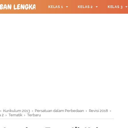
ABAN LENGKAP & TERBARU
KELAS 1
KELAS 2
KELAS 3
KELAS 6
KULIAH
MEDIA PAR
›
Kurikulum 2013
›
Persatuan dalam Perbedaan
›
Revisi 2018
›
 2
›
Tematik
›
Terbaru