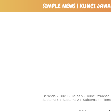
SIMPLE NEWS | KUNCI JAW
Beranda
›
Buku
›
Kelas 6
›
Kunci Jawaban
Subtema 1
›
Subtema 2
›
Subtema 3
›
Tema