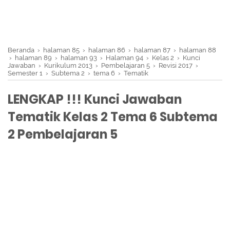
Beranda
›
halaman 85
›
halaman 86
›
halaman 87
›
halaman 88
›
halaman 89
›
halaman 93
›
Halaman 94
›
Kelas 2
›
Kunci
Jawaban
›
Kurikulum 2013
›
Pembelajaran 5
›
Revisi 2017
›
Semester 1
›
Subtema 2
›
tema 6
›
Tematik
LENGKAP !!! Kunci Jawaban
Tematik Kelas 2 Tema 6 Subtema
2 Pembelajaran 5