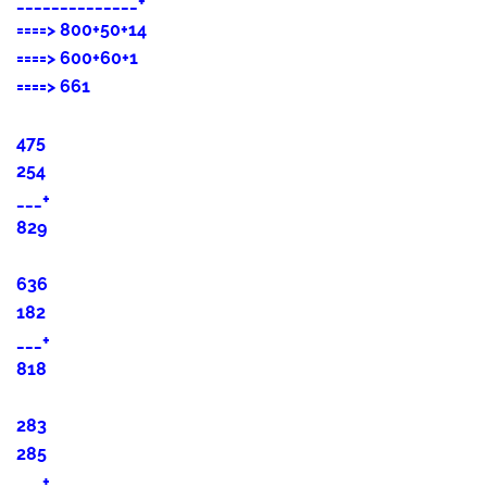
______________+
====> 8
00+50+14
====>
600+60+1
====>
661
475
254
___+
829
636
182
___+
818
283
285
___+