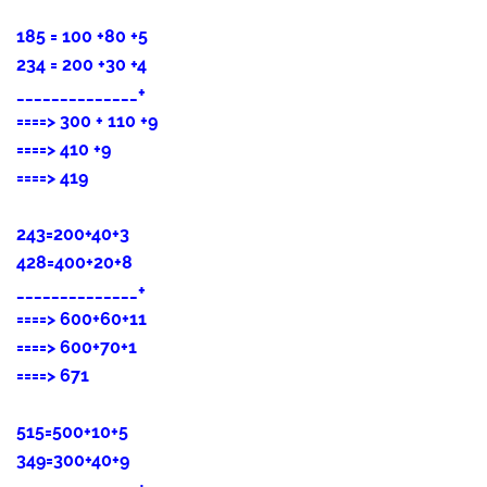
185 = 100 +80 +5
234 = 200 +30 +4
______________+
====>
300 + 110 +9
====>
410 +9
====>
419
243=200+40+3
428=400+20+8
______________+
====>
600+60+11
====>
600+70+1
====>
671
515=500+10+5
349=300+40+9