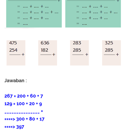
Jawaban :
267 = 200 + 60 + 7
129 = 100 + 20 + 9
_______________
+
====> 300 + 80 + 17
====> 397